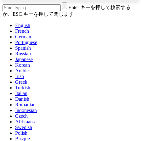
Enter キーを押して検索する
か、ESC キーを押して閉じます
English
French
German
Portuguese
Spanish
Russian
Japanese
Korean
Arabic
Irish
Greek
Turkish
Italian
Danish
Romanian
Indonesian
Czech
Afrikaans
Swedish
Polish
Basque