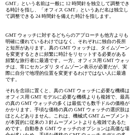
GMT」という名前は一般に 12 時間針を独立して調整でき
る時計を指し、「オフィス GMT」というあだ名は独立し
て調整できる 24 時間針を備えた時計を指します。
GMT ウォッチに対するどちらのアプローチも他方よりも
明確に優れているわけではなく、それぞれに独自の長所
と短所があります。真の GMT ウォッチは、タイムゾーン
を変更するときに頻繁に時計をリセットする必要がある
頻繁な旅行者に最適です。一方、オフィス用 GMT ウォッ
チは、常にセカンダリ タイムゾーン表示が必要だが、実
際に自分で地理的位置を変更するわけではない人に最適
です。
それを念頭に置くと、真の GMT ウォッチに必要な機構は
オフィス用 GMT モデルに必要な機構よりも複雑で、最高
の真の GMT ウォッチの多くは最低でも数千ドルの価格が
かかります。手頃な価格の真の GMT ウォッチの選択肢は
ほとんどありません。これは、機械式 GMT ムーブメント
が本質的に従来の 3 針ムーブメントよりも複雑であるた
めです。自動巻き GMT ウォッチのオプションは高価な場
合が多いため、手頃な価格の GMT ウォッチ モデルの多