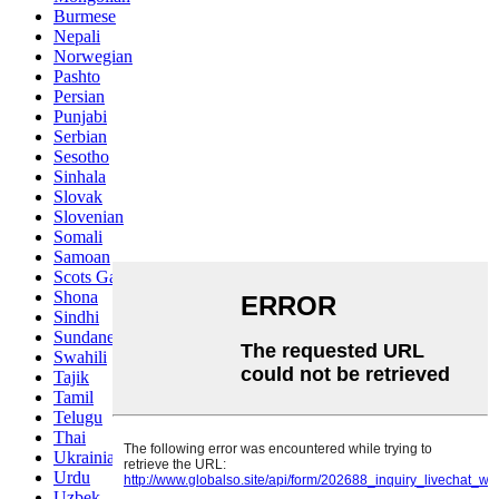
Burmese
Nepali
Norwegian
Pashto
Persian
Punjabi
Serbian
Sesotho
Sinhala
Slovak
Slovenian
Somali
Samoan
Scots Gaelic
Shona
Sindhi
Sundanese
Swahili
Tajik
Tamil
Telugu
Thai
Ukrainian
Urdu
Uzbek